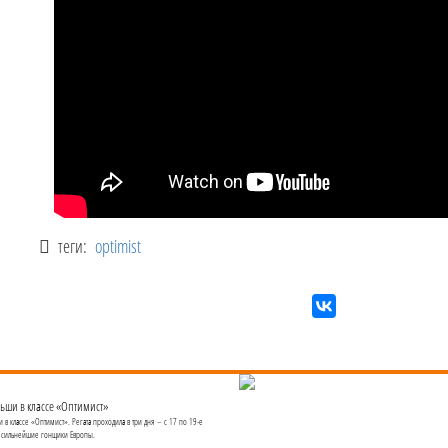
теги:
optimist
ьши в классе «Оптимист»
в классе «Оптимист». Регата проходила в три дня – с 17 по 19-е
е сильнейшие гонщики Европы.