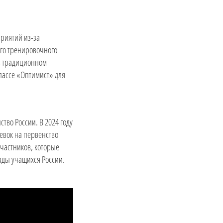
приятий из-за
го тренировочного
 в традиционном
лассе «Оптимист» для
ство России. В 2024 году
евок на первенство
участников, которые
иады учащихся России.