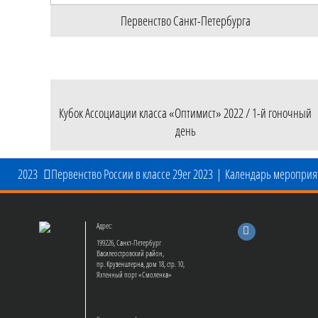
Первенство Санкт-Петербурга
Кубок Ассоциации класса «Оптимист» 2022 / 1-й гоночный
день
2023
Первенство России в классе 29er 2023
|
Календарь мероприя
Адрес:
199226, Санкт-Петербург
Василеостровский район,
пр. Крузенштерна, дом 18, стр. 10,
Яхтенный порт «Смоленка»