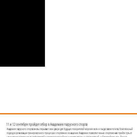
11 и 12 сентября пройдет отбор в Академию парусного спорта
Академия парусного спорта вновь открывает свои двери для будущих покорителей морских волн и пьедесталов почета. Комплексный
подход в организации тренировочного процесса и спортивное оснащение Академии позволяет юным спортсменам пройти путь от
начинающих яхтсменов до победителей и призеров российских и международных соревнований, и Олимпийских игр. Проект