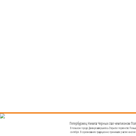
Петербуржец Никита Черных стал чемпионом Пол
В польском городе Дзивнув завершилось Открытое первенство Польши 
сентября. В соревнованиях традиционно принимали участие многи