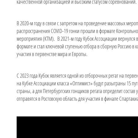
качественной организацией и высоким статусом соревнований.
В 2020-м году в связи с запретом на проведение массовых меро
распространения COVID-19 гонки прошли в формате Контрольно
мероприятия (КТМ). В 2021-м году Кубок Ассоциации вернулся
формате и стал ключевой ступенью отбора в сборную Россию в к
участия в первенстве мира и Европы.
С 2023 года Кубок является одной из отборочных регат на первен
на Кубке Ассоциации класса «Оптимист» будут разыграны 15 пут
страны, а для Петербургских гонщиков регата определит состав 
отправятся в Ростовскую область для участия в финале Спартак