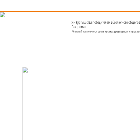
Ян Куртыш стал победителем абсолютного общего 
Газпрома»
Четвертый этап получился одним из самых захватывающих и напряже