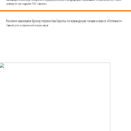
реализуется при поддержке ПАО «Газпром».
Россияне завоевали бронзу первенства Европы по командным гонкам в классе «Оптимист»
Главный успех в современной истории класса!