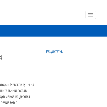
Toggle
navigation
Результаты.
4
атории Невской губы на
нушительный состав
ортсменов из десятка
спечивается