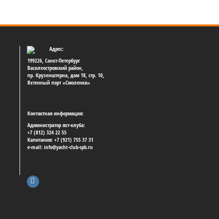
Адрес:
199226, Санкт-Петербург
Василеостровский район,
пр. Крузенштерна, дом 18, стр. 10,
Яхтенный порт «Смоленка»
Контактная информация:
Администратор яхт-клуба:
+7 (812) 324 22 55
Капитания: +7 (921) 755 37 31
e-mail: info@yacht-club-spb.ru