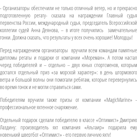
- Организаторы обеспечили не только отличный ветер, но и прекрасно
подготовленную регату- сказала на награждении Главный судья
первенства России, международный судья, председатель Всероссийской
коллегии судей Анна Деянова, – в итоге получились замечательные
гонки. Должна сказать, что результаты у всех очень хорошие! Молодцы!
Перед награждением организаторы вручили всем командам памятные
дипломы регаты и подарки от компании «Мореман». А потом настал
черед победителей и – отдельно – двух юных спортсменов, которым
достался отдельный приз «за морской характер»: в день штормового
ветра и большой волны они помогали ребятам, которые перевернулись
во время гонок и не могли справиться сами.
Победителям вручили также призы от компании «MagicMarine» -
профессиональное яхтенное снаряжение.
Отдельный подарок сделали победителю в классе «Оптимист» Дмитрию
Лаздину: производитель яхт компания «Альтаир» подарила ему
новенький швертбот «Оптимист» - его первую личную яхту!