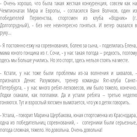
- Очень хорошо, что была такая жесткая конкуренция, совсем как на
Чемпионатах Мира и Европы, - согласился Ваня Волчков, один из
победителей Первенства, спортсмен из клуба «Водник» (г.
Долгопрудный), - без нее неинтересно гоняться. И ветер оказался в
руку…
- Я постоянно езжу на соревнования, болею за сына, - поделилась Елена,
мама юного гонщика из г. Сочи, - у нас такая погода – редкость, поэтому
здесь мы больше учились. Но это спорт, здесь нельзя стоять на месте.
- Кстати, у нас тоже были проблемы из-за волнения и шквалов, -
признался Денис Разумович, тренер команды Яхт-клуба Санкт-
Петербурга, - у нас много ребят-легковесов, им было тяжело, конечно.
Лодки скакали, как поплавки. Да и устали ребята – третью неделю
гоняются. Тут и взрослый яхтсмен вымотается, что уж о детях говорить.
- Устала, - говорит Марина Щербакова, юная спортсменка из Краснодара,
одна из победительниц соревнований, - соперники были серьезные,
погода сложная, тяжело. Но довольна. Очень довольна!