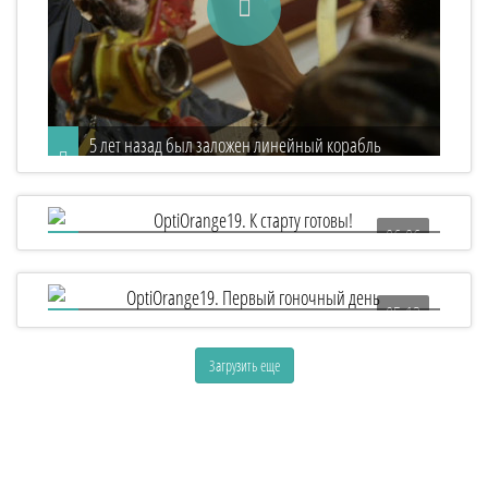
5 лет назад был заложен линейный корабль
«Полтава»!
06:06
OptiOrange19. К старту готовы!
05:13
OptiOrange19. Первый гоночный день
Загрузить еще