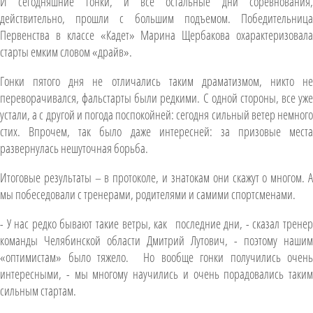
И сегодняшние гонки, и все остальные дни соревнования,
действительно, прошли с большим подъемом. Победительница
Первенства в классе «Кадет» Марина Щербакова охарактеризовала
старты емким словом «драйв».
Гонки пятого дня не отличались таким драматизмом, никто не
переворачивался, фальстарты были редкими. С одной стороны, все уже
устали, а с другой и погода поспокойней: сегодня сильный ветер немного
стих. Впрочем, так было даже интересней: за призовые места
развернулась нешуточная борьба.
Итоговые результаты – в протоколе, и знатокам они скажут о многом. А
мы побеседовали с тренерами, родителями и самими спортсменами.
- У нас редко бывают такие ветры, как последние дни, - сказал тренер
команды Челябинской области Дмитрий Лутович, - поэтому нашим
«оптимистам» было тяжело. Но вообще гонки получились очень
интересными, - мы многому научились и очень порадовались таким
сильным стартам.