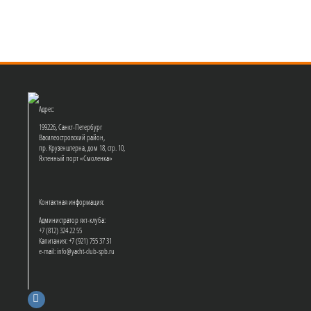
Адрес:
199226, Санкт-Петербург
Василеостровский район,
пр. Крузенштерна, дом 18, стр. 10,
Яхтенный порт «Смоленка»
Контактная информация:
Администратор яхт-клуба:
+7 (812) 324 22 55
Капитания: +7 (921) 755 37 31
e-mail: info@yacht-club-spb.ru