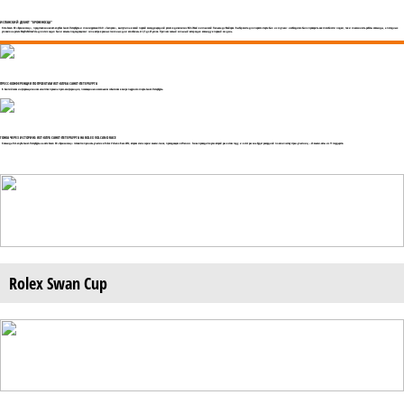
ИСПАНСКИЙ ДЕБЮТ "БРОНЕНОСЦА"
Яхта Swan 60 «Броненосец», представленная яхт-клубом Санкт-Петербурга и спонсируемая ОАО «Газпром», выступила в своей первой международной регате в дивизионе MiniMaxi в испанской Пальма де Майорке. Выбор места для первого старта был не случаен: необходимо было проверить как способности лодки, так и слаженность работы команды, а погодные
условия на регате MapfrePalmaVela для этих задач были весьма подходящими: сила ветра в разные гоночные дни колебалась от 2,5 до 25 узлов. Причем самый сильный ветер ждал команду в первый же день.
ПРЕСС-КОНФЕРЕНЦИЯ ПО ПРОЕКТАМ ЯХТ-КЛУБА САНКТ-ПЕТЕРБУРГА
В Балтийском информационном агентстве прошла пресс-конференция, посвященная нескольким событиям в мире парусного спорта Санкт-Петербурга.
ГОНКА ЧЕРЕЗ ИСТОРИЮ: ЯХТ-КЛУБ САНКТ-ПЕТЕРБУРГА НА ROLEX VOLCANO RACE
Команда Яхт-клуба Санкт-Петербурга на яхте Swan 60 «Броненосец» готовится принять участие в Rolex Volcano Race 2012, втором этапе серии макси-гонок, проходящем в Италии. Гонка проводится уже второй раз в этом году, и в этот раз она будет рекордной по количеству стран-участниц – 23 макси-яхты из 11 государств.
Rolex Swan Cup