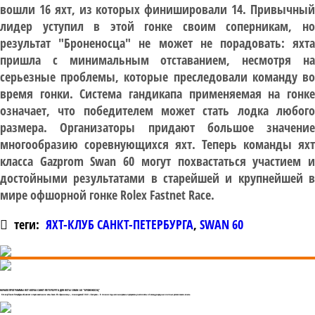
вошли 16 яхт, из которых финишировали 14. Привычный
лидер уступил в этой гонке своим соперникам, но
результат "Броненосца" не может не порадовать: яхта
пришла с минимальным отставанием, несмотря на
серьезные проблемы, которые преследовали команду во
время гонки. Система гандикапа применяемая на гонке
означает, что победителем может стать лодка любого
размера. Организаторы придают большое значение
многообразию соревнующихся яхт. Теперь команды яхт
класса Gazprom Swan 60 могут похвастаться участием и
достойными результатами в старейшей и крупнейшей в
мире офшорной гонке Rolex Fastnet Race.
теги:
ЯХТ-КЛУБ САНКТ-ПЕТЕРБУРГА
,
SWAN 60
НАЧАЛО ПРОГРАММЫ ЯХТ-КЛУБА САНКТ-ПЕТЕРБУРГА ДЛЯ ЯХТЫ SWAN 60 "БРОНЕНОСЕЦ"
Яхт-клуб Санкт-Петербурга объявляет о старте кампании яхты Swan 60 «Броненосец», спонсируемой ОАО «Газпром». В течение года запланирована программа участия яхты в 6 международных элитных регатах макси-класса