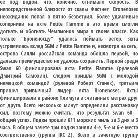
ее под водой, что, конечно, отнимало скорость. В
непосредственной близости от скалы Фастнет Bronenosec
неожиданно попал в пятно безветрия. Более удачливые
соперники на яхте Petite Flamme в это время смогли
догнать и обогнать Чемпионов мира в своем классе. Как
только "Броненосцу" удалось поймать ветер, яхта
устремилась вслед SGM и Petite Flamme и, несмотря на сеть,
острова Силли российская команда обошла первой, но
дальше преимущество не удалось сохранить. Первой среди
Swan 60 финишировала яхта Petite Flamme (рулевой
Дмитрий Самохин), следом пришла SGM c молодой
немецкой командой (рулевой Роберт Станек), третьим
пришел привычный лидер- яхта Bronenosec. Яхты
финишировали в районе Плимута в считанных метрах друг
от друга. Всего несколько минут определили расстановку
сил, поэтому можно считать, что результат Swan 60 –
общий успех. Лодки прошли 611 морских миль за 3 дня и 3
часа. В общем зачете три лодки заняли 4-е, 5-е и 6-е места
соответственно (группа IRC Z). Всего в зачетную группу