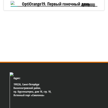
05:13
OptiOrange19. Первый гоночный день
Адрес:
199226, Санкт-Петербург
Василеостровский район,
пр. Крузенштерна, дом 18, стр. 10,
Яхтенный порт «Смоленка»