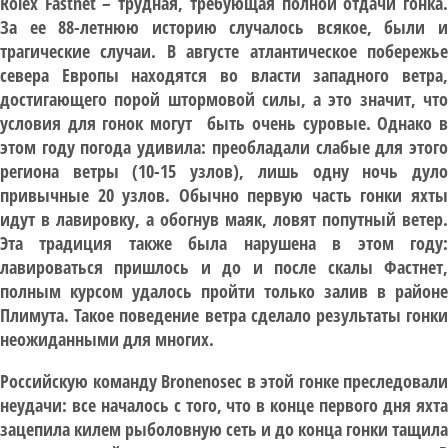
Rolex Fastnet – трудная, требующая полной отдачи гонка.
За ее 88-летнюю историю случалось всякое, были и
трагические случаи. В августе атлантическое побережье
севера Европы находятся во власти западного ветра,
достигающего порой штормовой силы, а это значит, что
условия для гонок могут быть очень суровые. Однако в
этом году погода удивила: преобладали слабые для этого
региона ветры (10-15 узлов), лишь одну ночь дуло
привычные 20 узлов. Обычно первую часть гонки яхты
идут в лавировку, а обогнув маяк, ловят попутный ветер.
Эта традиция также была нарушена в этом году:
лавироваться пришлось и до и после скалы Фастнет,
полным курсом удалось пройти только залив в районе
Плимута. Такое поведение ветра сделало результаты гонки
неожиданными для многих.
Российскую команду Bronenosec в этой гонке преследовали
неудачи: все началось с того, что в конце первого дня яхта
зацепила килем рыболовную сеть и до конца гонки тащила