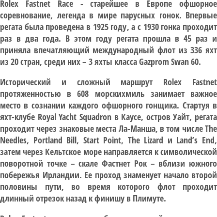
Rolex Fastnet Race - старейшее в Европе офшорное
соревнование, легенда в мире парусных гонок. Впервые
регата была проведена в 1925 году, а с 1930 гонка проходит
раз в два года. В этом году регата прошла в 45 раз и
приняла впечатляющий международный флот из 336 яхт
из 20 стран, среди них – 3 яхты класса Gazprom Swan 60.
Исторический и сложный маршрут Rolex Fastnet
протяженностью в 608 морскихмиль занимает важное
место в сознании каждого офшорного гонщика. Стартуя в
яхт-клубе Royal Yacht Squadron в Каусе, остров Уайт, регата
проходит через знаковые места Ла-Манша, в том числе The
Needles, Portland Bill, Start Point, The Lizard и Land’s End,
затем через Кельтское море направляется к символической
поворотной точке – скале Фастнет Рок – вблизи южного
побережья Ирландии. Ее проход знаменует начало второй
половины пути, во время которого флот проходит
длинный отрезок назад к финишу в Плимуте.