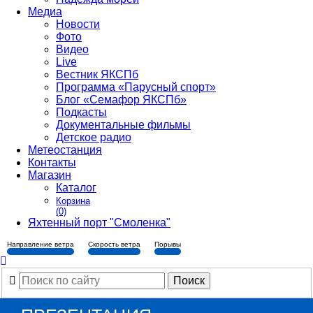
Медиа
Новости
Фото
Видео
Live
Вестник ЯКСПб
Программа «Парусный спорт»
Блог «Семафор ЯКСПб»
Подкасты
Документальные фильмы
Детское радио
Метеостанция
Контакты
Магазин
Каталог
Корзина
(0)
Яхтенный порт "Смоленка"
Направление ветра
Скорость ветра
Порывы