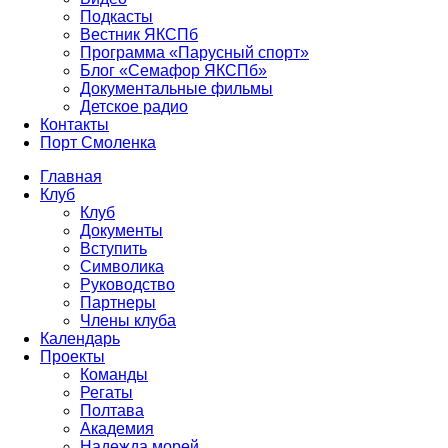
Подкасты
Вестник ЯКСПб
Программа «Парусный спорт»
Блог «Семафор ЯКСПб»
Документальные фильмы
Детское радио
Контакты
Порт Смоленка
Главная
Клуб
Клуб
Документы
Вступить
Символика
Руководство
Партнеры
Члены клуба
Календарь
Проекты
Команды
Регаты
Полтава
Академия
Надежда морей