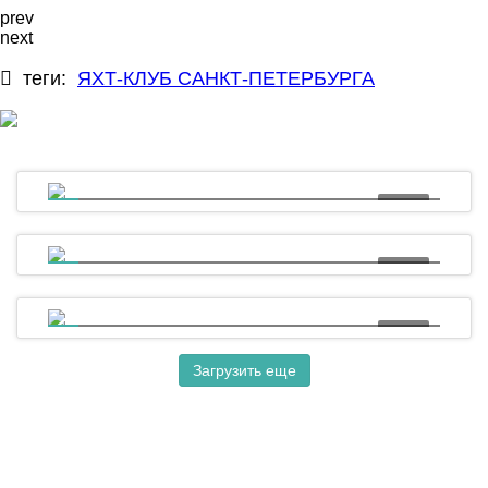
prev
next
теги:
ЯХТ-КЛУБ САНКТ-ПЕТЕРБУРГА
03:22
5 лет назад был заложен линейный корабль
«Полтава»!
06:06
OptiOrange19. К старту готовы!
05:13
OptiOrange19. Первый гоночный день
Загрузить еще