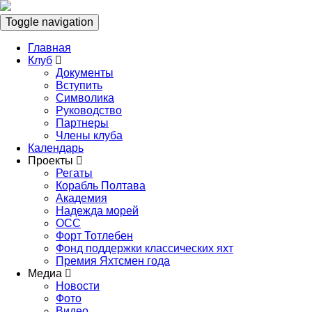
Toggle navigation
Главная
Клуб
Документы
Вступить
Символика
Руководство
Партнеры
Члены клуба
Календарь
Проекты
Регаты
Корабль Полтава
Академия
Надежда морей
ОСС
Форт Тотлебен
Фонд поддержки классических яхт
Премия Яхтсмен года
Медиа
Новости
Фото
Видео