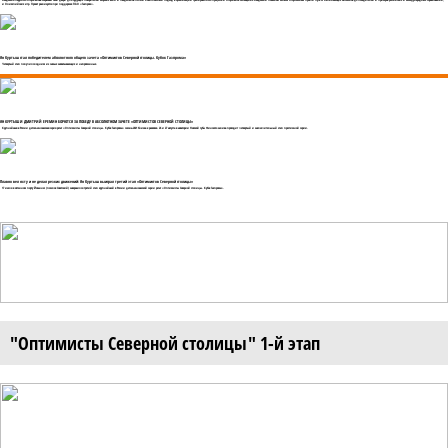
Академия парусного спорта вновь открывает свои двери для будущих покорителей морских волн и пьедесталов почета. Комплексный подход в организации тренировочного процесса и спортивное оснащение Академии позволяет юным спортсменам пройти путь от начинающих яхтсменов до победителей и призеров российских и международных соревнований,
и Олимпийских игр. Проект реализуется при поддержке ПАО «Газпром».
Ян Куртыш стал победителем абсолютного общего зачета «Оптимистов Северной столицы. Кубок Газпрома»
Четвертый этап получился одним из самых захватывающих и напряженных.
ЯН КУРТЫШ И ДМИТРИЙ ЕРЕМИН БОРЮТСЯ ЗА ПОБЕДУ В АБСОЛЮТНОМ ЗАЧЕТЕ «ОПТИМИСТОВ СЕВЕРНОЙ СТОЛИЦЫ»
Крупнейшая в России детско-юношеская серия регат «Оптимисты Северной столицы. Кубок Газпрома» сезона-2021 близка к развязке. 26 и 27 августа в акватории Невской губы Финского залива проходит четвертый и заключительный этап престижной серии.
Плавно вел яхту и не делал резких движений: Ян Куртыш выиграл третий этап «Оптимистов Северной столицы»
17 июля в яхтенном порту Йоханнес (поселок Советский) завершился третий этап крупнейшей в России детско-юношеской серии регат «Оптимисты Северной столицы. Кубок Газпрома».
"Оптимисты Северной столицы" 1-й этап