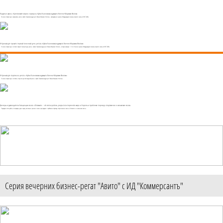
Парусная школа «Крестовский остров» выиграла Кубок Главнокомандующего Военно-Морским Флотом
14 июня в Кронштадте завершилась регата «Кубок Главнокомандующего Военно-Морским Флотом», проходившая в рамках Международного военно-морского салона «ФЛОТ-2026».
В Кронштадте прошёл первый гоночный день регаты «Кубок Главнокомандующего Военно-Морским Флотом»
13 июня в Кронштадте состоялся первый гоночный день регаты «Кубок Главнокомандующего Военно-Морским Флотом», которая проходит с 12 по 14 июня в рамках Международного военно-морского салона «ФЛОТ-2026».
В Кронштадте стартовала регата «Кубок Главнокомандующего Военно-Морским Флотом»
12 июня в Кронштадте состоялось открытие детской парусной регаты «Кубок Главнокомандующего Военно-Морским Флотом».
Тренеры и руководители Ассоциации класса «Оптимист» – об итогах работы, результатах первенств мира и Европы и проблеме перехода спортсменов в юношеские классы
Подводим итоги работы Ассоциации, даем оценку ключевым регатам сезона и рассуждаем о проблемах перехода спортсменов из класса «Оптимист» в юношеские классы.
Серия вечерних бизнес-регат "Авито" с ИД "Коммерсантъ"