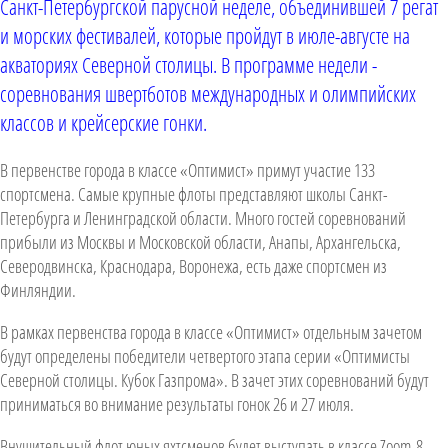
Санкт-Петербургской парусной неделе, объединившей 7 регат
и морских фестивалей, которые пройдут в июле-августе на
акваториях Северной столицы. В программе недели -
соревнования швертботов международных и олимпийских
классов и крейсерские гонки.
В первенстве города в классе «Оптимист» примут участие 133
спортсмена. Самые крупные флоты представляют школы Санкт-
Петербурга и Ленинградской области. Много гостей соревнований
прибыли из Москвы и Московской области, Анапы, Архангельска,
Северодвинска, Краснодара, Воронежа, есть даже спортсмен из
Финляндии.
В рамках первенства города в классе «Оптимист» отдельным зачетом
будут определены победители четвертого этапа серии «Оптимисты
Северной столицы. Кубок Газпрома». В зачет этих соревнований будут
приниматься во внимание результаты гонок 26 и 27 июля.
Внушительный флот юных яхтсменов будет выступать в классе Zoom-8.