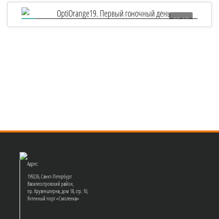
05:13
OptiOrange19. Первый гоночный день
Адрес:
199226, Санкт-Петербург
Василеостровский район,
пр. Крузенштерна, дом 18, стр. 10,
Яхтенный порт «Смоленка»