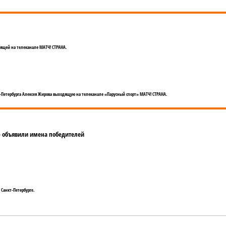
ящей на телеканале МАТЧ! СТРАНА.
-Петербурга Алексея Жирова выходящую на телеканале «Парусный спорт» МАТЧ! СТРАНА.
р» объявили имена победителей
 Санкт-Петербурге.