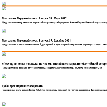
Программа Парусный спорт. Выпуск 38. Март 2022
Представляем вашему вниманию мартовский выпуск авторской программы Алексея Жирова «Парусный спорт», выход
Программа Парусный спорт. Выпуск 37. Декабрь 2021
Представляем Вашему вниманию итоговый, декабрьский выпуск авторской программы PR-директора Яхт-клуба Санкт
«Последняя гонка показала, на что мы способны»: на регате «Балтийский вете
«Последняя гонка показала, на что мы способны»: на регате «Балтийский ветер» объявили имена победителей
Кубок трех портов: итоги регаты
Традиционная регата в классе Сантер-760 «Кубок трех портов» прошла с 5 по 7 августа на акватории Финского залива в