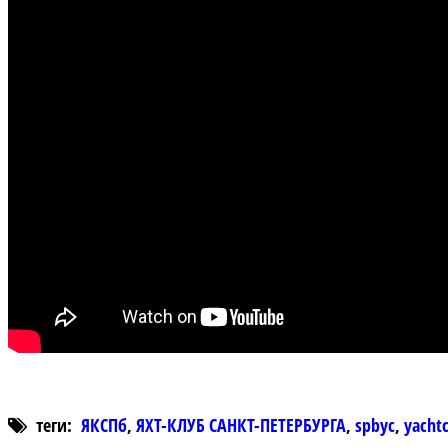
теги:
ЯКСПб
,
ЯХТ-КЛУБ САНКТ-ПЕТЕРБУРГА
,
spbyc
,
yacht