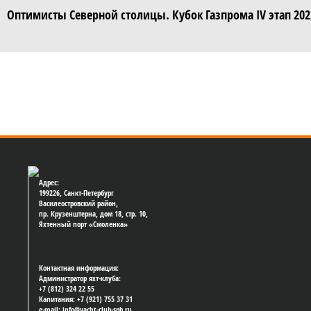
Оптимисты Северной столицы. Кубок Газпрома IV этап 202
Адрес:
199226, Санкт-Петербург
Василеостровский район,
пр. Крузенштерна, дом 18, стр. 10,
Яхтенный порт «Смоленка»
Контактная информация:
Администратор яхт-клуба:
+7 (812) 324 22 55
Капитания: +7 (921) 755 37 31
e-mail: info@yacht-club-spb.ru