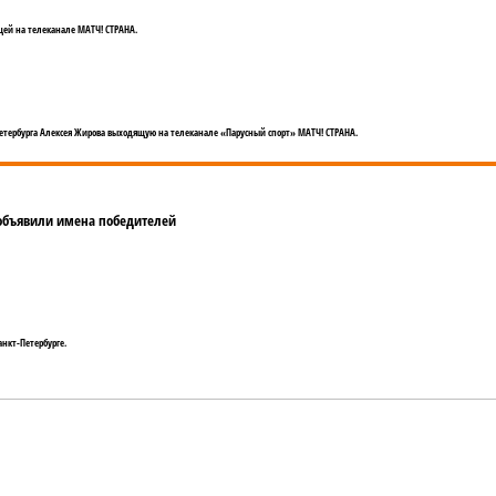
ей на телеканале МАТЧ! СТРАНА.
етербурга Алексея Жирова выходящую на телеканале «Парусный спорт» МАТЧ! СТРАНА.
 объявили имена победителей
анкт-Петербурге.