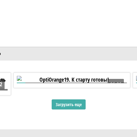
Ф
2
06:06
OptiOrange19. К старту готовы!
Загрузить еще