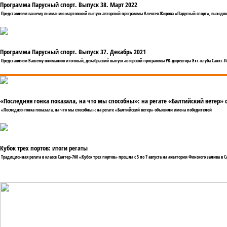
Программа Парусный спорт. Выпуск 38. Март 2022
Представляем вашему вниманию мартовский выпуск авторской программы Алексея Жирова «Парусный спорт», выходящ
Программа Парусный спорт. Выпуск 37. Декабрь 2021
Представляем Вашему вниманию итоговый, декабрьский выпуск авторской программы PR-директора Яхт-клуба Санкт-П
«Последняя гонка показала, на что мы способны»: на регате «Балтийский ветер»
«Последняя гонка показала, на что мы способны»: на регате «Балтийский ветер» объявили имена победителей
Кубок трех портов: итоги регаты
Традиционная регата в классе Сантер-760 «Кубок трех портов» прошла с 5 по 7 августа на акватории Финского залива в С