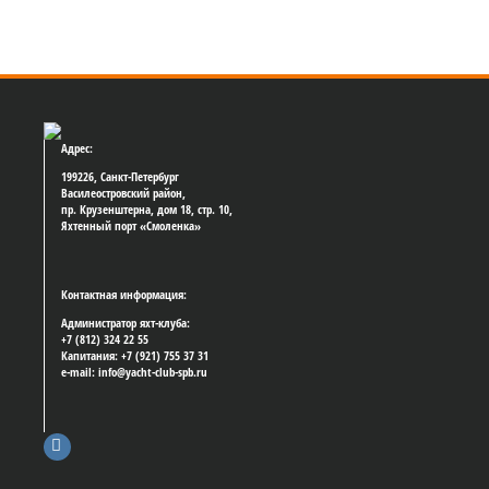
Адрес:
199226, Санкт-Петербург
Василеостровский район,
пр. Крузенштерна, дом 18, стр. 10,
Яхтенный порт «Смоленка»
Контактная информация:
Администратор яхт-клуба:
+7 (812) 324 22 55
Капитания: +7 (921) 755 37 31
e-mail: info@yacht-club-spb.ru