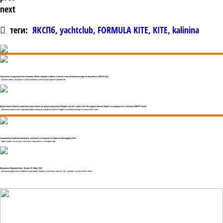
next
теги:
ЯКСПб
,
yachtclub
,
FORMULA KITE
,
KITE
,
kalinina
Спортсмены Академии Елена Калинина, Никита Коданёв и Никита Соколов стали чемпионами мира по сноукайту на WISSA 2022
Академики завоевали семь медалей на Чемпионате Мира по зимним видам парусного спорта WISSA 2022.
Представляем Вашему вниманию августовскую авторскую программу PR-директора Яхт-клуба Санкт-Петербурга Алексея Жирова, выходящую на телеканале МАТЧ! Страна
Представляем Вашему вниманию августовскую авторскую программу PR-директора Яхт-клуба Санкт-Петербурга Алексея Жирова, выходящую на телеканале МАТЧ! Страна
Завершился второй гоночный день чемпионата и первенства России по кайтбордингу 2022
Завершился второй гоночный день чемпионата и первенства России по кайтбордингу 2022
Программа Парусный спорт. Выпуск 38. Март 2022
Представляем вашему вниманию мартовский выпуск авторской программы Алексея Жирова «Парусный спорт», выходящей на телеканале МАТЧ! СТРАНА.