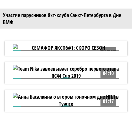
Участие парусников Яхт-клуба Санкт-Петербурга в Дне
ВМФ
03:41
СЕМАФОР ЯКСПб#1: СКОРО СЕЗОН
04:10
Team Nika завоевывает серебро первого
этапа RC44 Cup 2019
01:17
Анна Басалкина о втором гоночном дне
НПЛ в Туапсе