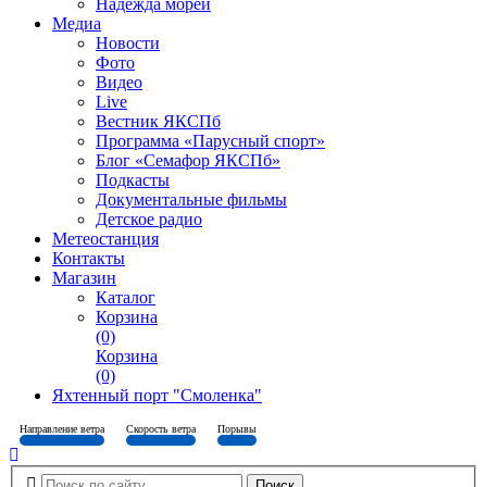
Надежда морей
Медиа
Новости
Фото
Видео
Live
Вестник ЯКСПб
Программа «Парусный спорт»
Блог «Семафор ЯКСПб»
Подкасты
Документальные фильмы
Детское радио
Метеостанция
Контакты
Магазин
Каталог
Корзина
(0)
Корзина
(0)
Яхтенный порт "Смоленка"
Направление ветра
Скорость ветра
Порывы