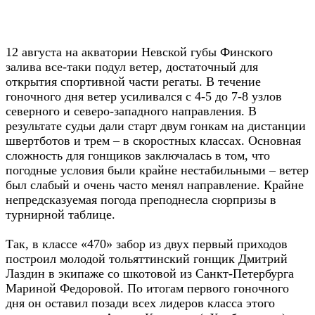
12 августа на акватории Невской губы Финского
залива все-таки подул ветер, достаточный для
открытия спортивной части регаты. В течение
гоночного дня ветер усиливался с 4-5 до 7-8 узлов
северного и северо-западного направления. В
результате судьи дали старт двум гонкам на дистанции
швертботов и трем – в скоростных классах. Основная
сложность для гонщиков заключалась в том, что
погодные условия были крайне нестабильными – ветер
был слабый и очень часто менял направление. Крайне
непредсказуемая погода преподнесла сюрпризы в
турнирной таблице.
Так, в классе «470» забор из двух первый приходов
построил молодой тольяттинский гонщик Дмитрий
Лаздин в экипаже со шкотовой из Санкт-Петербурга
Мариной Федоровой. По итогам первого гоночного
дня он оставил позади всех лидеров класса этого