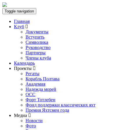
Toggle navigation
Главная
Клуб
Документы
Вступить
Символика
Руководство
Партнеры
Члены клуба
Календарь
Проекты
Регаты
Корабль Полтава
Академия
Надежда морей
ОСС
Форт Тотлебен
Фонд поддержки классических яхт
Премия Яхтсмен года
Медиа
Новости
Фото