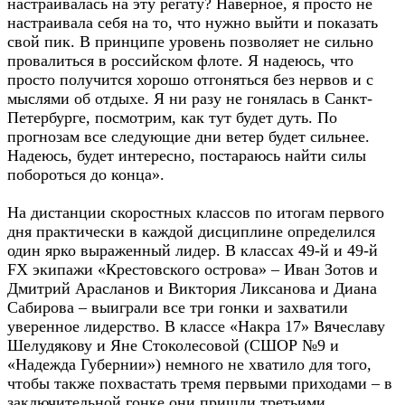
настраивалась на эту регату? Наверное, я просто не
настраивала себя на то, что нужно выйти и показать
свой пик. В принципе уровень позволяет не сильно
провалиться в российском флоте. Я надеюсь, что
просто получится хорошо отгоняться без нервов и с
мыслями об отдыхе. Я ни разу не гонялась в Санкт-
Петербурге, посмотрим, как тут будет дуть. По
прогнозам все следующие дни ветер будет сильнее.
Надеюсь, будет интересно, постараюсь найти силы
побороться до конца».
На дистанции скоростных классов по итогам первого
дня практически в каждой дисциплине определился
один ярко выраженный лидер. В классах 49-й и 49-й
FX экипажи «Крестовского острова» – Иван Зотов и
Дмитрий Арасланов и Виктория Ликсанова и Диана
Сабирова – выиграли все три гонки и захватили
уверенное лидерство. В классе «Накра 17» Вячеславу
Шелудякову и Яне Стоколесовой (СШОР №9 и
«Надежда Губернии») немного не хватило для того,
чтобы также похвастать тремя первыми приходами – в
заключительной гонке они пришли третьими.