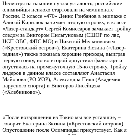
Несмотря на накопившуюся усталость, российские
олимпийцы неплохо стартовали на чемпионате
России. В классе «470» Денис Грибанов в экипаже с
Алисой Кирилюк занимает вторую строчку, в классе
«Лазер-стандарт» Сергей Комиссаров замыкает тройку
следом за Виктором Пильгуновым (СШОР по лвс,
ЦСП ОВС, ФПС МО) и Никитой Мельниковым
(«Крестовский остров»). Екатерина Зюзина («Лазер-
радиал») также показала хорошие приходы, выиграв
первую гонку, но во второй допустила фальстарт и
опустилась на промежуточную 15-ю строчку. Тройку
лидеров в данном классе составляют Анастасия
Майорова (РО УОР), Александра Пика (Академия
парусного спорта) и Викторов Лисейцева
(«Хлебниково»).
«После возвращения из Токио мы все уставшие, –
говорит Екатерина Зюзина («Крестовский остров»). –
Опустошение после Олимпиады присутствует. Как я