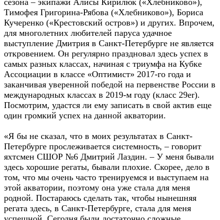
сезона – экипажи Алисы Кирилюк («Хлебниково»),
Тимофея Григорина-Рябова («Хлебниково»), Бориса
Кучеренко («Крестовский остров») и других. Впрочем,
для многолетних любителей паруса удачное
выступление Дмитрия в Санкт-Петербурге не является
откровением. Он регулярно праздновал здесь успех в
самых разных классах, начиная с триумфа на Кубке
Ассоциации в классе «Оптимист» 2017-го года и
заканчивая уверенной победой на первенстве России в
международных классах в 2019-м году (класс 29er).
Посмотрим, удастся ли ему записать в свой актив еще
один громкий успех на данной акватории.
«Я бы не сказал, что в моих результатах в Санкт-
Петербурге прослеживается системность, – говорит
яхтсмен СШОР №6 Дмитрий Лаздин. – У меня бывали
здесь хорошие регаты, бывали плохие. Скорее, дело в
том, что мы очень часто тренируемся и выступаем на
этой акватории, поэтому она уже стала для меня
родной. Постараюсь сделать так, чтобы нынешняя
регата здесь, в Санкт-Петербурге, стала для меня
успешной. Сегодня были достаточно сложные