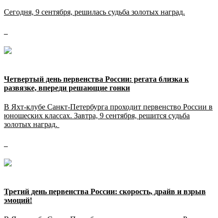
Сегодня, 9 сентября, решилась судьба золотых наград.
Четвертый день первенства России: регата близка к
развязке, впереди решающие гонки
В Яхт-клубе Санкт-Петербурга проходит первенство России в
юношеских классах. Завтра, 9 сентября, решится судьба
золотых наград.
Третий день первенства России: скорость, драйв и взрыв
эмоций!