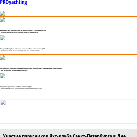
PROyachting
Чемпионом второго этапа Кубка Санкт-Петербурга в классе J/70 стал экипаж Black Swan
C 19 по 21 июля в яхтенном порту «Смоленка» прошел второй этап Кубка Санкт-Петербурга в классе J/70.
Команда Bars Sailing Team — победитель первого этапа Кубка России в классе яхт J/70
С 23 по 26 мая в яхтенном порту «Смоленка» в Санкт-Петербурге прошел первый этап PROyachting Cup 2024.
В Яхтенном порту «Смоленка» наградили медалистов первого этапа «Оптимисты Северной столицы. Кубок Газпрома»
Первый этап регаты проходит с 24 по 26 мая в акватории Финского залива
Завершился второй гоночный день Кубка России в классе J/70
Несмотря на слабый ветер, участники гонки продемонстрировали невероятное мастерство и стремление к победе.
Участие парусников Яхт-клуба Санкт-Петербурга в Дне