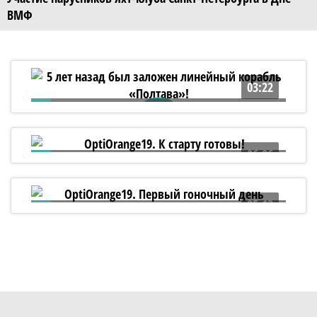
ВМФ
03:22
5 лет назад был заложен линейный
корабль «Полтава»!
06:06
OptiOrange19. К старту готовы!
05:13
OptiOrange19. Первый гоночный день