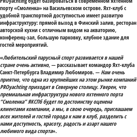
PROyachting
будет базироваться в современном яхтенном
порту «Смоленка» на Васильевском острове. Яхт-клуб с
удобной транспортной доступностью имеет развитую
инфраструктуру: прямой выход в Финский залив, ресторан
авторской кухни с отличным видом на акваторию,
конференц-зал, большую парковку, клубное здание для
гостей мероприятий.
«
Любительский парусный спорт развивается в нашей
стране очень активно
, — рассказывает командор Яхт-клуба
Санкт-Петербурга
Владимир Любомиров
. —
Нам очень
приятно, что одна из крупнейших на этом рынке компаний
PROyachting приходит в Северную столицу. Уверен, что
премиальная инфраструктура нового яхтенного порта
“Смоленка” ЯКСПб будет по достоинству оценена
клиентами компании, а мы, в свою очередь, приглашаем
всех жителей и гостей города к нам в клуб, разделить с
нами доступность, красоту, радость и азарт нашего
любимого вида спорта
».