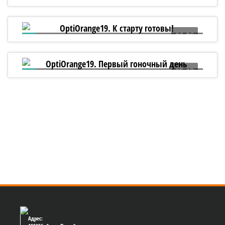
5 лет назад был заложен линейный
корабль «Полтава»!
06:06
OptiOrange19. К старту готовы!
05:13
OptiOrange19. Первый гоночный день
Адрес: