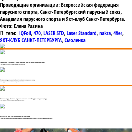
Проводящие организации: Всероссийская федерация
парусного спорта, Санкт-Петербургский парусный союз,
Академия парусного спорта и Яхт-клуб Санкт-Петербурга.
Фото: Елена Разина
теги:
IQFoil
,
470
,
LASER STD
,
Laser Standard
,
nakra
,
49er
,
ЯХТ-КЛУБ САНКТ-ПЕТЕРБУРГА
,
Смоленка
Раскаты грома и стихия волн в финале первенства Санкт-Петербурга по парусному спорту
Регата проходила с 30 июля по 2 августа в акватории Финского залива.
Итоги второго дня первенства Санкт-Петербурга по парусному спорту
Регата проходит с 30 июля по 2 августа в акватории Финского залива.
В яхтенном порту «Смоленка» стартовало первенство Санкт-Петербурга по парусному спорту
Регата проходит с 30 июля по 2 августа в акватории Финского залива.
Ветра хватило всем: итоги предпоследнего дня Кубка России
Финал Кубка России в олимпийских классах и второй этап «Открытого Кубка Содружества» проходят с 22 по 29 июля в акватории Финского залива.