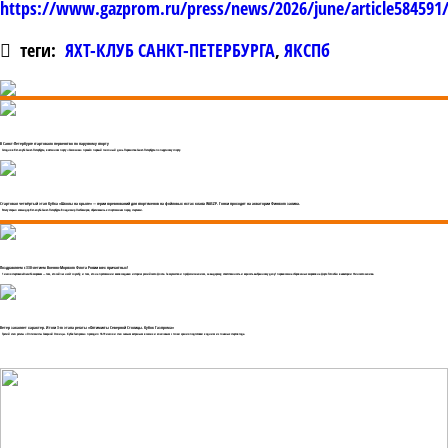
https://www.gazprom.ru/press/news/2026/june/article584591
теги:
ЯХТ-КЛУБ САНКТ-ПЕТЕРБУРГА
,
ЯКСПб
В Санкт-Петербурге стартовало первенство по парусному спорту
Сегодня в Яхт-клубе Санкт-Петербурга, в яхтенном порту «Смоленка» прошёл первый гоночный день Первенства Санкт-Петербурга по парусному спорту.
Стартовал четвёртый этап Кубка «Школы на крыле» — серии соревнований для спортсменов на фойловых яхтах класса WASZP. Гонки проходят на акватории Финского залива.
Регату открыл командор Яхт-клуба Санкт-Петербурга Владимир Любомиров, обратившись к спортсменам перед стартами.
Поздравляем с 330-летием Военно-Морского Флота России всех причастных!
1 июля стартовалаСпасибо морякам — тем, кто сейчас несёт службу, и тем, кто на протяжении веков создавал историю российского флота. За мужество и профессионализм, за выдержку, ответственность и верность выбранному делу! первая смена сборов юных моряков на форте Тотлебен в акватории Финского залива.
Ветер закаляет характер. Итоги 3-го этапа регаты «Оптимисты Северной Столицы. Кубок Газпрома»
Третий этап регаты «Оптимисты Северной Столицы. Кубок Газпрома» проходил 18-19 июля и стал самым ветреным в сезоне и ключевым с точки зрения подготовки к одним из главных стартов года.