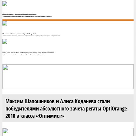
На виртуальной регате OptiOrange Virtual время четвертьфиналов
Виртуальная регата OptiOrange Virtual стартовала 5 марта. В упорной борьбе порядка 200 участников боролись за выход в четвертьфинал.
172 яхтсмена из 30 стран сразятся за победу на OptiOrange Virtual
Соревнования состоят из квалификации, четвертьфиналов, полуфиналов и финала. В первой стадии 172 участника поделены на 10 групп по 17 человек.
Никита Черных завоевал бронзу международной детской парусной регаты OptiOrange Valencia 2020
8 марта в Валенсии завершился третий сезон международной детской парусной регаты OptiOrange Valencia 2020.
Максим Шапошников и Алиса Коданева стали
победителями абсолютного зачета регаты OptiOrange
2018 в классе «Оптимист»