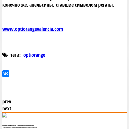
конечно же, апельсины, ставшие символом регаты.
www.optiorangevalencia.com
теги:
optiorange
prev
next
Голландец Хидди Шраффорт стал победителем OptiOrange Virtual
16 марта состоялся финал первой детской международной виртуальной регаты OptiOrange Virtual.