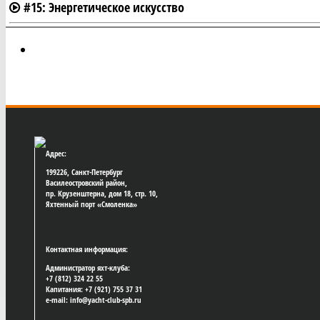
#15: Энергетическое искусство
#16: Экспериментальная группа Ассоциации класса «О
#17 | Надежда морей
#18 | Санкт-Петербургская парусная неделя
#19 | Полёт «Дракона»
Адрес:
#20 | Казан травы. Национальная парусная Лига 2020, 
199226, Санкт-Петербург
Василеостровский район,
#21 | Резидент Дмитрий Грачев под кайтом
пр. Крузенштерна, дом 18, стр. 10,
Яхтенный порт «Смоленка»
#22 | Самый умный яхтсмен
Контактная информация:
#23 | «Полтавские» радости
Администратор яхт-клуба:
+7 (812) 324 22 55
#24 ｜ Любим Любич
Капитания: +7 (921) 755 37 31
e-mail: info@yacht-club-spb.ru