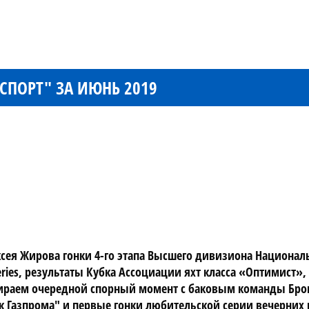
ПОРТ" ЗА ИЮНЬ 2019
сея Жирова гонки 4-го этапа Высшего дивизиона Национал
 Series, результаты Кубка Ассоциации яхт класса «Оптимист»
збираем очередной спорный момент с баковым команды Брон
к Газпрома" и первые гонки любительской серии вечерних 