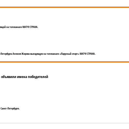
ящей на телеканале МАТЧ! СТРАНА.
-Петербурга Алексея Жирова выходящую на телеканале «Парусный спорт» МАТЧ! СТРАНА.
р» объявили имена победителей
 Санкт-Петербурге.