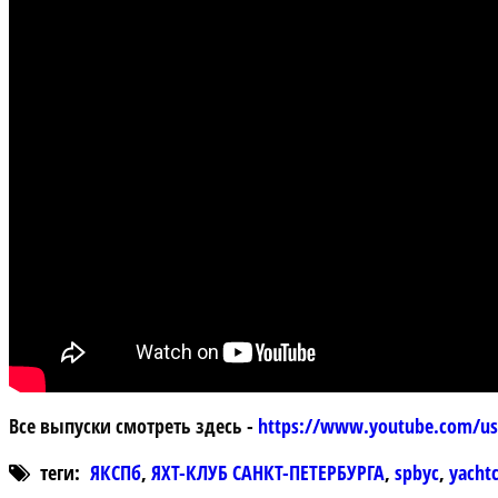
Все выпуски смотреть здесь - 
https://www.youtube.com/us
теги:
ЯКСПб
,
ЯХТ-КЛУБ САНКТ-ПЕТЕРБУРГА
,
spbyc
,
yacht