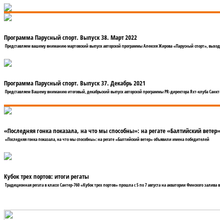
Программа Парусный спорт. Выпуск 38. Март 2022
Представляем вашему вниманию мартовский выпуск авторской программы Алексея Жирова «Парусный спорт», выход
Программа Парусный спорт. Выпуск 37. Декабрь 2021
Представляем Вашему вниманию итоговый, декабрьский выпуск авторской программы PR-директора Яхт-клуба Санкт
«Последняя гонка показала, на что мы способны»: на регате «Балтийский вете
«Последняя гонка показала, на что мы способны»: на регате «Балтийский ветер» объявили имена победителей
Кубок трех портов: итоги регаты
Традиционная регата в классе Сантер-760 «Кубок трех портов» прошла с 5 по 7 августа на акватории Финского залива в